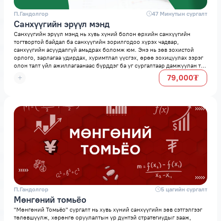
П.Гандолгор
space
47 Минутын сургалт
Санхүүгийн эрүүл мэнд
Санхүүгийн эрүүл мэнд нь хувь хүний болон өрхийн санхүүгийн
тогтвортой байдал ба санхүүгийн зорилгодоо хүрэх чадвар,
санхүүгийн асуудалгүй амьдрах боломж юм. Энэ нь зөв зохистой
орлого, зарлагаа удирдах, хуримтлал үүсгэх, өрөө зохицуулах зэрэг
олон талт үйл ажиллагаанаас бүрддэг ба уг сургалтаар дамжуулан та
эдгээр санхүүгий хүчин зүйлсийг эрүүлээр удирдан санхүүгийн эрүүл
79,000₮
мэндийн дархлаатай болох боломжтой.
П.Гандолгор
space
5 цагийн сургалт
Мөнгөний томьёо
"Мөнгөний Томьёо" сургалт нь хувь хүний санхүүгийн зөв сэтгэлгээг
төлөвшүүлж, хөрөнгө оруулалтын үр дүнтэй стратегиудыг зааж,