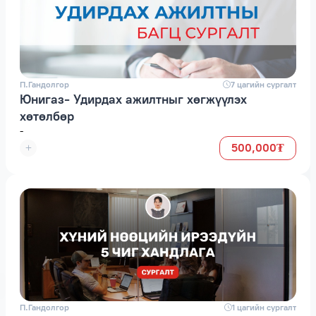
П.Гандолгор
space
7 цагийн сургалт
Юнигаз- Удирдах ажилтныг хөгжүүлэх
хөтөлбөр
-
500,000₮
П.Гандолгор
space
1 цагийн сургалт