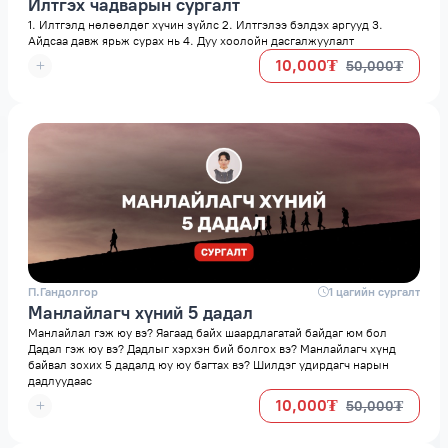
Илтгэх чадварын сургалт
1. Илтгэлд нөлөөлдөг хүчин зүйлс 2. Илтгэлээ бэлдэх аргууд 3.
Айдсаа давж ярьж сурах нь 4. Дуу хоолойн дасгалжуулалт
10,000₮
50,000₮
П.Гандолгор
space
1 цагийн сургалт
Манлайлагч хүний 5 дадал
Манлайлал гэж юу вэ? Яагаад байх шаардлагатай байдаг юм бол
Дадал гэж юу вэ? Дадлыг хэрхэн бий болгох вэ? Манлайлагч хүнд
байвал зохих 5 дадалд юу юу багтах вэ? Шилдэг удирдагч нарын
дадлуудаас
10,000₮
50,000₮