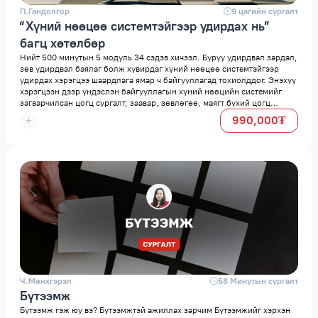
П.Гандолгор
space
9 цагийн сургалт
“Хүний нөөцөө системтэйгээр удирдах нь”
багц хөтөлбөр
Нийт 500 минутын 5 модуль 34 сэдэв хичээл. Буруу удирдвал зардал,
зөв удирдвал баялаг болж хувирдаг хүний нөөцөө системтэйгээр
удирдах хэрэгцээ шаардлага ямар ч байгууллагад тохиолддог. Энэхүү
хэрэгцээн дээр үндэслэн байгууллагын хүний нөөцийн системийг
загварчилсан цогц сургалт, заавар, зөвлөгөө, маягт бүхий цогц
сургалт
990,000₮
Ч.Мөнхгэрэл
space
58 Минутын сургалт
Бүтээмж
Бүтээмж гэж юу вэ? Бүтээмжтэй ажиллах зарчим Бүтээмжийг хэрхэн