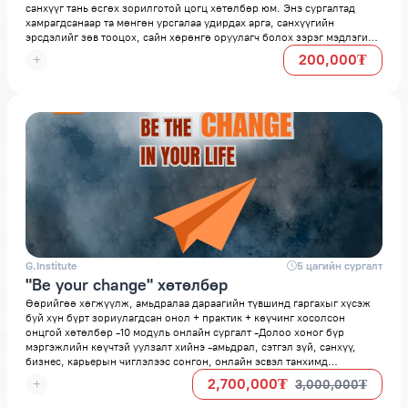
санхүүг тань өсгөх зорилготой цогц хөтөлбөр юм. Энэ сургалтад
хамрагдсанаар та мөнгөн урсгалаа удирдах арга, санхүүгийн
эрсдэлийг зөв тооцох, сайн хөрөнгө оруулагч болох зэрэг мэдлэгийг
эзэмших болно.
200,000₮
G.Institute
space
5 цагийн сургалт
"Be your change" хөтөлбөр
Өөрийгөө хөгжүүлж, амьдралаа дараагийн түвшинд гаргахыг хүсэж
буй хүн бүрт зориулагдсан онол + практик + көүчинг хосолсон
онцгой хөтөлбөр -10 модуль онлайн сургалт -Долоо хоног бүр
мэргэжлийн көүчтэй уулзалт хийнэ -амьдрал, сэтгэл зүй, санхүү,
бизнес, карьерын чиглэлээс сонгон, онлайн эсвэл танхимд
ганцаарчилсан ярилцлага хийж, онолын мэдлэгээ амьдрал дээр
2,700,000₮
3,000,000₮
хэрэгжүүлэх боломж.