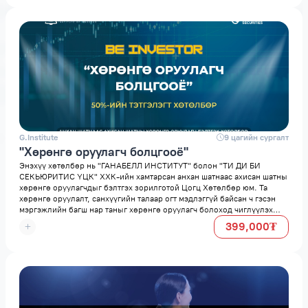
G.Institute
space
9 цагийн сургалт
"Хөрөнгө оруулагч болцгооё"
Энэхүү хөтөлбөр нь "ГАНАБЕЛЛ ИНСТИТУТ" болон "ТИ ДИ БИ
СЕКЬЮРИТИС ҮЦК" ХХК-ийн хамтарсан анхан шатнаас ахисан шатны
хөрөнгө оруулагчдыг бэлтгэх зорилготой Цогц Хөтөлбөр юм. Та
хөрөнгө оруулалт, санхүүгийн талаар огт мэдлэггүй байсан ч гэсэн
мэргэжлийн багш нар таныг хөрөнгө оруулагч болоход чиглүүлэх
болно. Нийт зургаан долоо хоногийн хугацаанд мөнгөний сэтгэлгээ,
399,000₮
санхүүгийн төлөвлөлт, хөрөнгө оруулах боломжууд, хөрөнгө
оруулалтын талаар цогц мэдлэгтэй болохын зэрэгцээ практик
зөвлөмжүүдийг авах боломжтой.