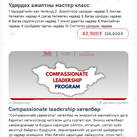
Удирдах ажилтны мастер класс
1.Удирдагчийн зан төлвүүд 2. Зорилгоор удирдах чадвар 3.Ажлаа
төлөвлөх чадвар 4.Цагаа төлөвлөх чадвар 5.Багаа удирдах чадвар
6.Багаа сэдэлжүүлэх чадвар 7.Ажил даалгах чадвар 8.Манлайлах
чадвар 9.Шийдвэр гаргах чадвар 10.Сэтгэлээ удирдах чадвар
62,500₮
125,000₮
П.Гандолгор
space
5 цагийн сургалт
Compassionate leadership хөтөлбөр
"Compassionate Leadership" хөтөлбөр нь энэрэнгүй манлайллын арга
барилыг хөгжүүлэхэд чиглэсэн цогц сургалт юм. Энэхүү хөтөлбөрт
хамрагдсанаар та бусдын хэрэгцээг ойлгон, итгэлцэл, сэтгэл зүйн
аюулгүй байдлыг бүрдүүлж, зөрчилдөөнийг үр дүнтэй шийдвэрлэх
ур чадвар эзэмшинэ. Мөн багийн харилцааг сайжруулж, олон талт,