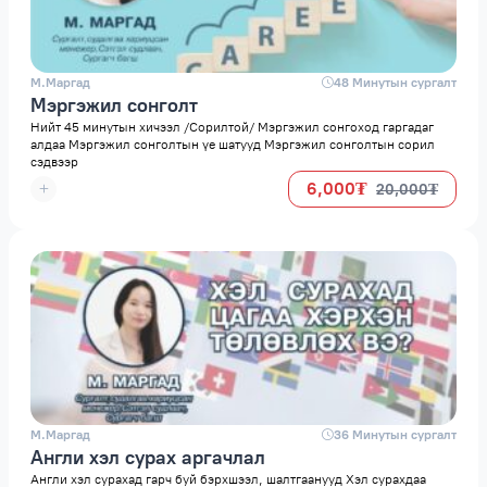
М.Маргад
space
48 Минутын сургалт
Мэргэжил сонголт
Нийт 45 минутын хичээл /Сорилтой/ Мэргэжил сонгоход гаргадаг
алдаа Мэргэжил сонголтын үе шатууд Мэргэжил сонголтын сорил
сэдвээр
6,000₮
20,000₮
М.Маргад
space
36 Минутын сургалт
Англи хэл сурах аргачлал
Англи хэл сурахад гарч буй бэрхшээл, шалтгаанууд Хэл сурахдаа