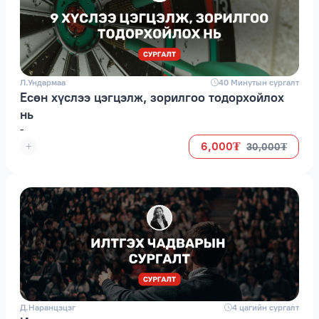
Л.Ундармаа
space
40 Минутын сургалт
Есөн хүслээ цэгцэлж, зорилгоо тодорхойлох
нь
-
6,000₮
30,000₮
Д.Наранцэцэг
space
4 цагийн сургалт