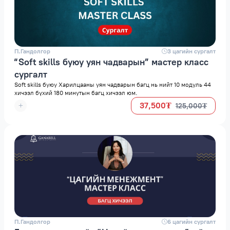
П.Гандолгор
space
3 цагийн сургалт
“Soft skills буюу уян чадварын” мастер класс
сургалт
Soft skills буюу Харилцааны уян чадварын багц нь нийт 10 модуль 44
хичээл бүхий 180 минутын багц хичээл юм.
37,500₮
125,000₮
П.Гандолгор
space
6 цагийн сургалт