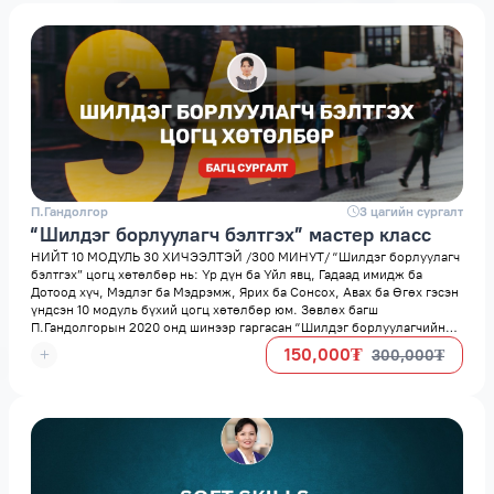
П.Гандолгор
space
3 цагийн сургалт
“Шилдэг борлуулагч бэлтгэх” мастер класс
НИЙТ 10 МОДУЛЬ 30 ХИЧЭЭЛТЭЙ /300 МИНУТ/ “Шилдэг борлуулагч
бэлтгэх” цогц хөтөлбөр нь: Үр дүн ба Үйл явц, Гадаад имидж ба
Дотоод хүч, Мэдлэг ба Мэдрэмж, Ярих ба Сонсох, Авах ба Өгөх гэсэн
үндсэн 10 модуль бүхий цогц хөтөлбөр юм. Зөвлөх багш
П.Гандолгорын 2020 онд шинээр гаргасан “Шилдэг борлуулагчийн
арга билгийн 10 ухаан” ном гарын авлага гарсан болно . Та амжилттай
150,000₮
300,000₮
төгсвөл сертификат авах боломжтой.