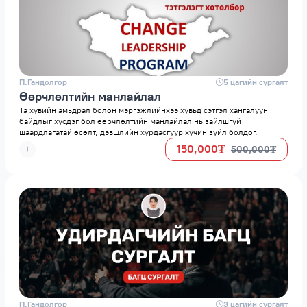
П.Гандолгор
space
5 цагийн сургалт
Өөрчлөлтийн манлайлал
Та хувийн амьдрал болон мэргэжлийнхээ хувьд сэтгэл хангалуун
байдлыг хүсдэг бол өөрчлөлтийн манлайлал нь зайлшгүй
шаардлагатай өсөлт, дэвшлийн хурдасгуур хүчин зүйл болдог.
150,000₮
500,000₮
П.Гандолгор
space
3 цагийн сургалт