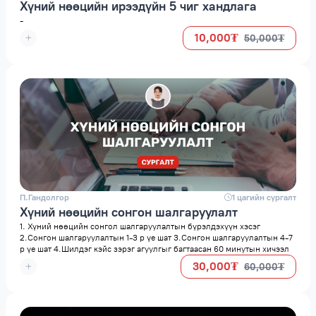
Хүний нөөцийн ирээдүйн 5 чиг хандлага
-
10,000₮
50,000₮
П.Гандолгор
space
1 цагийн сургалт
Хүний нөөцийн сонгон шалгаруулалт
1. Хүний нөөцийн сонгол шалгаруулалтын бүрэлдэхүүн хэсэг
2.Сонгон шалгаруулалтын 1-3 р үе шат 3.Сонгон шалгаруулалтын 4-7
р үе шат 4.Шилдэг кэйс зэрэг агуулгыг багтаасан 60 минутын хичээл
30,000₮
60,000₮