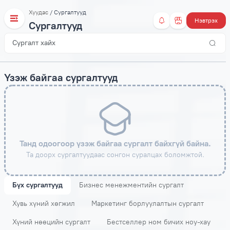
Хуудас
/ Сургалтууд
Нэвтрэх
Сургалтууд
Үзэж байгаа сургалтууд
Танд одоогоор үзэж байгаа сургалт байхгүй байна.
Та доорх сургалтуудаас сонгон суралцах боломжтой.
Бүх сургалтууд
Бизнес менежментийн сургалт
Хувь хүний хөгжил
Маркетинг борлуулалтын сургалт
Хүний нөөцийн сургалт
Бестселлер ном бичих ноу-хау