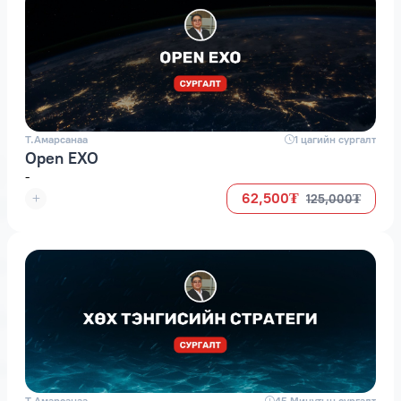
Т.Амарсанаа
space
1 цагийн сургалт
Open EXO
-
62,500₮
125,000₮