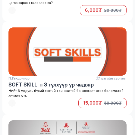
цагаа хэрхэн төлөвлөх вэ?
6,000₮
20,000₮
П.Гандолгор
space
1 цагийн сургалт
SOFT SKILL-н 3 түлхүүр ур чадвар
Нийт 3 модуль бүхий тестийн хичээлтэй ба шалгалт өгөх боломжтой
хичээл юм.
15,000₮
50,000₮