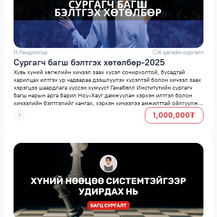
П.Гандолгор
space
4 цагийн сургалт
Сургагч багш бэлтгэх хөтөлбөр-2025
Хувь хүний хөгжлийн хичээл заах хүсэл сонирхолтой, бусадтай
харилцах илтгэх ур чадвараа дээшлүүлэх хүсэлтэй болон хичээл заах
хэрэгцээ шаардлага үүссэн хүмүүст Ганабелл Институтийн сургагч
багш нарын арга барил Ноу-Хауг дамжуулан хэрхэн илтгэл болон
хичээлийн бэлтгэлийг хангах, хэрхэн хичээлээ амжилттай ойлгуулж
хүргэх, ур чадварыг эзэмшүүлнэ.
1,000,000₮