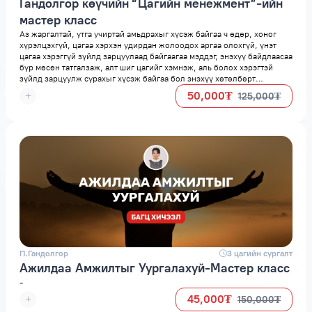
Гандолгор көүчийн “Цагийн менежмент”-ийн
мастер класс
Аз жаргалтай, утга учиртай амьдрахыг хүсэж байгаа ч өдөр, хоног
хүрэлцэхгүй, цагаа хэрхэн удирдан жолоодох аргаа олохгүй, үнэт
цагаа хэрэггүй зүйлд зарцуулаад байгаагаа мэддэг, энэхүү байдлаасаа
бүр мөсөн татгалзаж, алт шиг цагийг хэмнэж, аль болох хэрэгтэй
зүйлд зарцуулж сурахыг хүсэж байгаа бол энэхүү хөтөлбөрт
хамрагдаарай.
50,000₮
125,000₮
П.Гандолгор
space
3 цагийн сургалт
Ажилдаа Амжилтыг Уургалахуй-Мастер класс
-
45,000₮
150,000₮