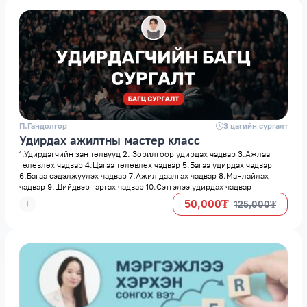
П.Гандолгор
space
3 цагийн сургалт
Удирдах ажилтны мастер класс
1.Удирдагчийн зан төлвүүд 2. Зорилгоор удирдах чадвар 3.Ажлаа
төлөвлөх чадвар 4.Цагаа төлөвлөх чадвар 5.Багаа удирдах чадвар
6.Багаа сэдэлжүүлэх чадвар 7.Ажил даалгах чадвар 8.Манлайлах
чадвар 9.Шийдвэр гаргах чадвар 10.Сэтгэлээ удирдах чадвар
50,000₮
125,000₮