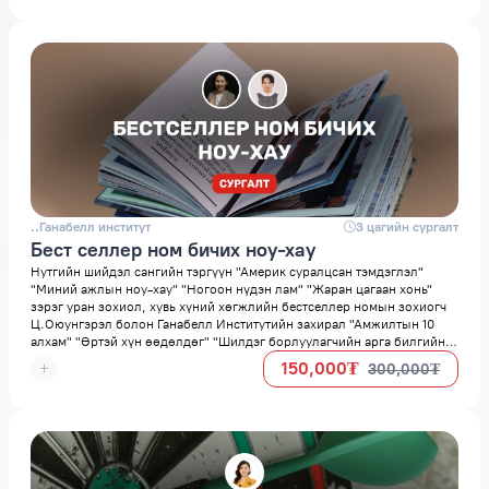
..Ганабелл институт
space
3 цагийн сургалт
Бест селлер ном бичих ноу-хау
Нутгийн шийдэл сангийн тэргүүн "Америк суралцсан тэмдэглэл"
"Миний ажлын ноу-хау" "Ногоон нүдэн лам" "Жаран цагаан хонь"
зэрэг уран зохиол, хувь хүний хөгжлийн бестселлер номын зохиогч
Ц.Оюунгэрэл болон Ганабелл Институтийн захирал "Амжилтын 10
алхам" "Өртэй хүн өөдөлдөг" "Шилдэг борлуулагчийн арга билгийн
10 ухаан" "Цаг төлөвлөлтийн ХАЖ" зэрэг хувь хүний хөгжлийн
150,000₮
300,000₮
бестселлер номын зохиогч П.Гандолгор нарын хамтарсан дижитал
хөтөлбөрт тавтай морил. Нийт 7 модуль хичээл 400+ минут
үргэлжилнэ.