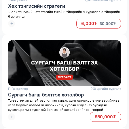
Т.Амарсанаа
space
45 Минутын сургалт
Хөх тэнгисийн стратеги
1. Хөх тэнгисийн стратегийн тухай 2.Үйлдлийн 4 хүрээлэл 3.Үйлдлийн
6 аргачлал
6,000₮
30,000₮
П.Гандолгор
space
3 цагийн сургалт
Сургагч багш бэлтгэх хөтөлбөр
Та өөртөө итгэлтэйгээр илтгэл тавьж, хамт олныхоо өмнө өөрийнхөө
үзэл бодлыг чөлөөтэй илэрхийлж, сурсан мэдсэнээ бусадтай
хуваалцах чин хүсэлтэй бол манай хөтөлбөрийг сонгоорой
850,000₮