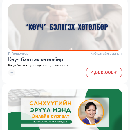
П.Гандолгор
space
8 цагийн сургалт
Көүч бэлтгэх хөтөлбөр
Көүч бэлтгэх ур чадварт суралцаарай
4,500,000₮