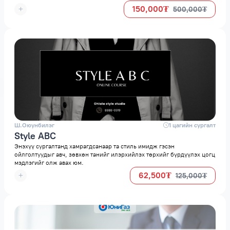
тэгш байдлыг дэмжих замаар илүү нөлөөтэй манлайлагч болох
150,000₮
500,000₮
боломжтой. Энэ нь хувь хүн, хамт олонд эерэг нөлөө үзүүлж,
тогтвортой амжилтыг бий болгоход тусална.
Ш.Оюунбилэг
space
1 цагийн сургалт
Style ABC
Энэхүү сургалтанд хамрагдсанаар та стиль имидж гэсэн
ойлголтуудыг авч, зөвхөн танийг илэрхийлэх төрхийг бүрдүүлэх цогц
мэдлэгийг олж авах юм.
62,500₮
125,000₮